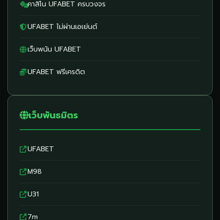
คาสิโน UFABET ครบวงจร
UFABET ไม่ผ่านเอเย่นต์
เว็บพนัน UFABET
UFABET ฟรีเครดิต
เว็บพันธมิตร
UFABET
M98
U31
7m