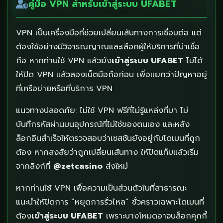
คู่มือ VPN สำหรับ
เข้าสู่ระบบ UFABET
VPN เป็นเครื่องมือที่ช่วยเปลี่ยนเส้นทางการเชื่อมต่อ แต่
ต้องใช้อย่างมีวิจารณญาณและเลือกผู้ให้บริการที่น่าเชื่อ
ถือ หากท่านใช้ VPN แล้วยัง
เข้าสู่ระบบ UFABET
ไม่ได้
ให้ปิด VPN แล้วลองเน็ตมือถือก่อน เพื่อแยกว่าปัญหาอยู่
ที่เครือข่ายหรือที่บริการ VPN
แนวทางปลอดภัย: ไม่ใช้ VPN ฟรีที่ไม่รู้แหล่งที่มา ไม่
บันทึกรหัสผ่านบนอุปกรณ์ที่ไม่ใช่ของตนเอง และหลัง
ล็อกอินสำเร็จให้ตรวจสอบว่าเซสชันยังอยู่กับโดเมนที่ถูก
ต้อง หากสงสัยว่าถูกเปลี่ยนเส้นทาง ให้ปิดแท็บแล้วเริ่ม
จากลิงก์ที่
@zetcasino
ส่งใหม่
หากท่านใช้ VPN เพื่อความเป็นส่วนตัวในที่สาธารณะ
แนะนำให้ปิดการ “หยุดการรั่วไหล” ชั่วคราวเฉพาะโดเมนที่
ต้อง
เข้าสู่ระบบ UFABET
เพราะบางโหมดอาจบล็อกคุกกี้