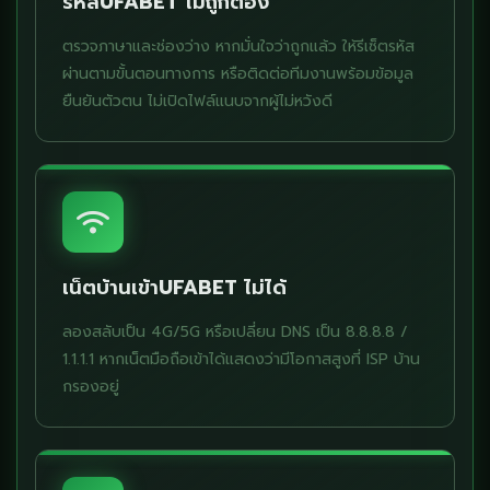
รหัส
UFABET
ไม่ถูกต้อง
ตรวจภาษาและช่องว่าง หากมั่นใจว่าถูกแล้ว ให้รีเซ็ตรหัส
ผ่านตามขั้นตอนทางการ หรือติดต่อทีมงานพร้อมข้อมูล
ยืนยันตัวตน ไม่เปิดไฟล์แนบจากผู้ไม่หวังดี
เน็ตบ้านเข้า
UFABET
ไม่ได้
ลองสลับเป็น 4G/5G หรือเปลี่ยน DNS เป็น 8.8.8.8 /
1.1.1.1 หากเน็ตมือถือเข้าได้แสดงว่ามีโอกาสสูงที่ ISP บ้าน
กรองอยู่