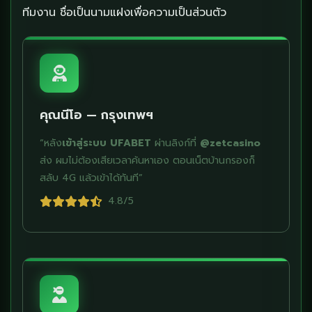
ทีมงาน ชื่อเป็นนามแฝงเพื่อความเป็นส่วนตัว
คุณนีโอ — กรุงเทพฯ
“หลัง
เข้าสู่ระบบ UFABET
ผ่านลิงก์ที่
@zetcasino
ส่ง ผมไม่ต้องเสียเวลาค้นหาเอง ตอนเน็ตบ้านกรองก็
สลับ 4G แล้วเข้าได้ทันที”
4.8/5