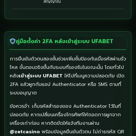
สัญญาณ
คู่มือตั้งค่า 2FA หลัง
เข้าสู่ระบบ UFABET
การยืนยันตัวตนสองชั้นช่วยเพิ่มชั้นป้องกันเมื่อรหัสผ่านรั่ว
ไหล ขั้นตอนจริงขึ้นกับระบบที่รองรับในขณะนั้น โดยทั่วไป
หลัง
เข้าสู่ระบบ UFABET
ให้ไปที่เมนูความปลอดภัย เปิด
2FA แล้วผูกกับแอป Authenticator หรือ SMS ตามที่
ระบบอนุญาต
ข้อควรจำ: เก็บรหัสสำรองของ Authenticator ไว้ในที่
ปลอดภัย หากเปลี่ยนเครื่องโทรศัพท์ให้ถอดการผูกจาก
เครื่องเก่าก่อน หากติดขัดให้แจ้งทีมงานผ่าน
@zetcasino
พร้อมข้อมูลยืนยันตัวตน ไม่ถ่ายรหัส QR