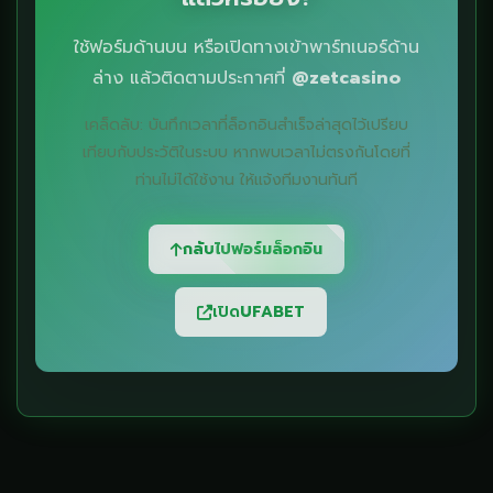
ใช้ฟอร์มด้านบน หรือเปิดทางเข้าพาร์ทเนอร์ด้าน
ล่าง แล้วติดตามประกาศที่
@zetcasino
เคล็ดลับ: บันทึกเวลาที่ล็อกอินสำเร็จล่าสุดไว้เปรียบ
เทียบกับประวัติในระบบ หากพบเวลาไม่ตรงกันโดยที่
ท่านไม่ได้ใช้งาน ให้แจ้งทีมงานทันที
กลับไปฟอร์มล็อกอิน
เปิด
UFABET