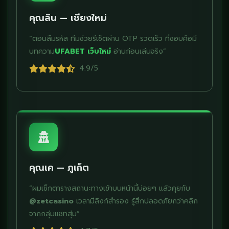
คุณลิน — เชียงใหม่
“ตอนลืมรหัส ทีมช่วยรีเซ็ตผ่าน OTP รวดเร็ว ที่ชอบคือมี
บทความ
UFABET เว็บใหม่
อ่านก่อนเล่นจริง”
4.9/5
คุณเค — ภูเก็ต
“ผมเช็กตารางสถานะทางเข้าบนหน้านี้บ่อยๆ แล้วคุยกับ
@zetcasino
เวลามีลิงก์สำรอง รู้สึกปลอดภัยกว่าคลิก
จากกลุ่มแชทสุ่ม”