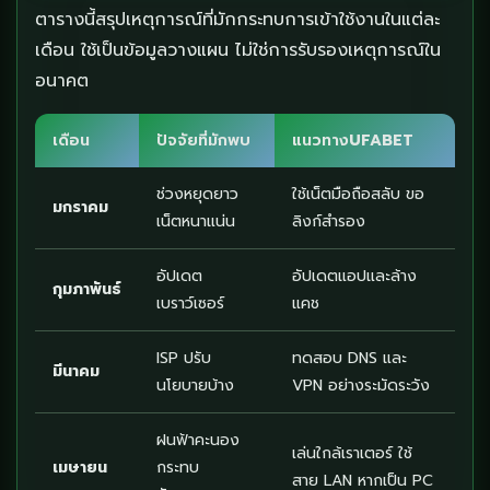
ตารางนี้สรุปเหตุการณ์ที่มักกระทบการเข้าใช้งานในแต่ละ
เดือน ใช้เป็นข้อมูลวางแผน ไม่ใช่การรับรองเหตุการณ์ใน
อนาคต
เดือน
ปัจจัยที่มักพบ
แนวทาง
UFABET
ช่วงหยุดยาว
ใช้เน็ตมือถือสลับ ขอ
มกราคม
เน็ตหนาแน่น
ลิงก์สำรอง
อัปเดต
อัปเดตแอปและล้าง
กุมภาพันธ์
เบราว์เซอร์
แคช
ISP ปรับ
ทดสอบ DNS และ
มีนาคม
นโยบายบ้าง
VPN อย่างระมัดระวัง
ฝนฟ้าคะนอง
เล่นใกล้เราเตอร์ ใช้
เมษายน
กระทบ
สาย LAN หากเป็น PC