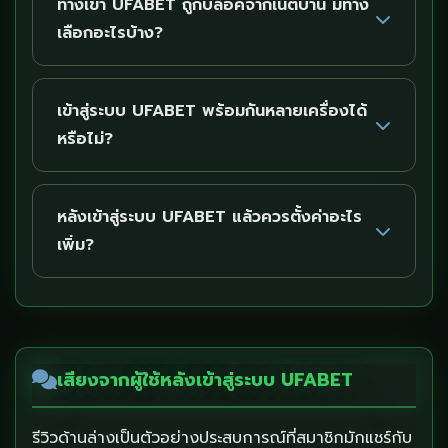
OTP ให้ผู้อื่น หากล้มเหลวให้แจ้งทีมงานพร้อม
ทางเข้า UFABET ถูกบล็อคจากเน็ตบ้าน มีทาง
ข้อมูลยืนยันตัวตน
เลือกอะไรบ้าง?
ลอง DNS 8.8.8.8 / 1.1.1.1 เน็ตมือถือ หรือลิงก์
สำรองจากช่องทางทางการ
Zet Casino
เข้าสู่ระบบ UFABET พร้อมกันหลายเครื่องได้
หรือไม่?
โดยทั่วไปเน้นเซสชันจำกัด ล็อกเอาต์จากเครื่อง
เก่าก่อนสลับเครื่องใหม่เพื่อลดการแจ้งเตือนผิด
หลังเข้าสู่ระบบ UFABET แล้วควรตั้งค่าอะไร
ปกติ
เพิ่ม?
รหัสผ่านแข็งแรง 2FA หากมี ตรวจประวัติการเข้า
ใช้ และอ่าน
โปรโมชั่น UFABET
ก่อนรับสิทธิ์
เสียงจากผู้ใช้หลัง
เข้าสู่ระบบ UFABET
รีวิวด้านล่างเป็นตัวอย่างประสบการณ์ที่สมาชิกมักแชร์กับ