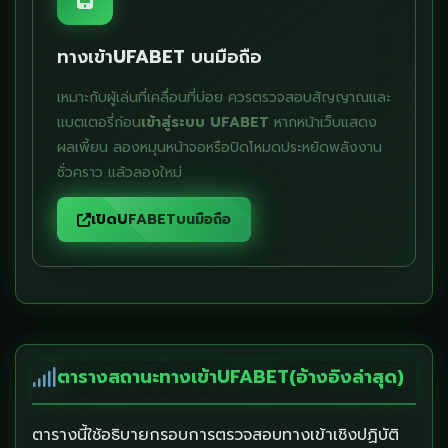
ทางเข้า
UFABET
บนมือถือ
เหมาะกับผู้เล่นที่เคลื่อนที่บ่อย ควรตรวจสอบสัญญาณและ
แบตเตอรี่ก่อน
เข้าสู่ระบบ UFABET
หากหน้าเว็บแสดง
ผลเพี้ยน ลองหมุนหน้าจอหรือปิดโหมดประหยัดพลังงาน
ชั่วคราว แล้วลองใหม่
เปิด
UFABET
บนมือถือ
ตารางสถานะทางเข้า
UFABET
(อ้างอิงล่าสุด)
ตารางนี้ใช้อธิบายกรอบการตรวจสอบทางเข้าเชิงปฏิบัติ