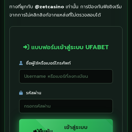
ทางที่ผูกกับ
@zetcasino
เท่านั้น การป้องกันฟิชชิงเริ่ม
จากการไม่คลิกลิงก์จากแหล่งที่ไม่ตรวจสอบได้
แบบฟอร์ม
เข้าสู่ระบบ UFABET
ชื่อผู้ใช้หรือเบอร์โทรศัพท์
รหัสผ่าน
เข้าสู่ระบบ
ยืนยัน