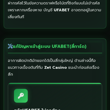
ฝากรหัสไว้ในข้อความดราฟหรือโน้ตที่ซิงก์แบบไม่เข้ารหัส
เพราะหากเครื่องหาย บัญชี
UFABET
อาจตกอยู่ในความ
เสี่ยงทันที
แก้ปัญหา
เข้าสู่ระบบ UFABET
(สี่การ์ด)
อาการผิดปกติมักแยกได้เป็นสี่กลุ่มใหญ่ ด้านล่างนี้คือ
แนวทางเบื้องต้นที่ทีม
Zet Casino
แนะนำก่อนส่งเรื่อง
ลึก