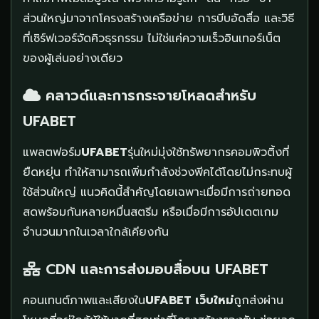
ส่วนใหญ่มาจากโครงสร้างเครือข่าย การบีบอัดสื่อ และวิธี
ที่เซิร์ฟเวอร์จัดคิวธุรกรรม ไม่ใช่แค่ความเร็วอินเทอร์เน็ต
ของผู้เล่นอย่างเดียว
คลาวด์และการกระจายโหลดสำหรับ
UFABET
แพลตฟอร์ม
UFABET
รุ่นใหม่มุ่งใช้ทรัพยากรคอมพิวติ้งที่
ยืดหยุ่น ทำให้สามารถเพิ่มกำลังช่วงพีคได้โดยไม่กระทบผู้
ใช้ส่วนใหญ่ แนวคิดนี้สำคัญโดยเฉพาะเมื่อมีการถ่ายทอด
สดพร้อมกันหลายหมื่นสตรีม หรือเมื่อมีการอัปเดตเกม
จำนวนมากในเวลาใกล้เคียงกัน
CDN และการส่งมอบสื่อบน UFABET
คอนเทนต์ภาพและเสียงใน
UFABET เว็บใหม่
ถูกส่งผ่าน