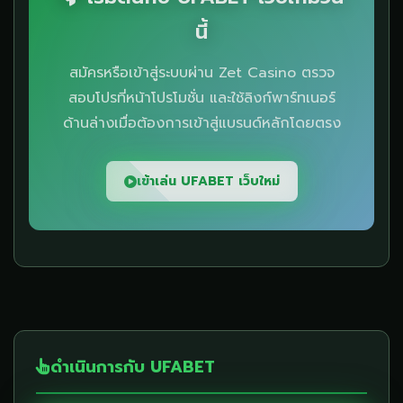
นี้
สมัครหรือเข้าสู่ระบบผ่าน Zet Casino ตรวจ
สอบโปรที่หน้าโปรโมชั่น และใช้ลิงก์พาร์ทเนอร์
ด้านล่างเมื่อต้องการเข้าสู่แบรนด์หลักโดยตรง
เข้าเล่น UFABET เว็บใหม่
ดำเนินการกับ UFABET