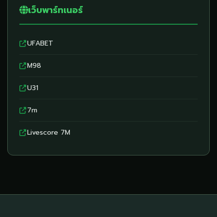
เว็บพาร์ทเนอร์
UFABET
M98
U31
7m
Livescore 7M