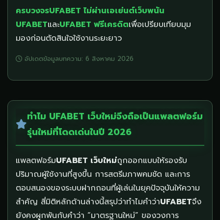
ครบวงจร
UFABET ไม่ผ่านเอเย่นต์
เว็บพนัน
UFABET
และ
UFABET ฟรีเครดิต
เพื่อเปรียบเทียบมุม
มองก่อนตัดสินใจใช้งานระยะยาว
อัปเดตข้อมูลบทความ: 6 สิงหาคม 2026
ทำไม UFABET เว็บใหม่จึงถือเป็นแพลตฟอร์ม
รุ่นใหม่ที่โดดเด่นในปี 2026
แพลตฟอร์ม
UFABET เว็บใหม่
ถูกออกแบบให้รองรับ
ปริมาณผู้ใช้งานที่สูงขึ้น การสตรีมภาพคมชัด และการ
ตอบสนองของระบบฝากถอนที่ผู้เล่นในยุคปัจจุบันให้ความ
สำคัญ สี่มิติหลักด้านล่างนี้สรุปว่าทำไมคำว่า
UFABET
จึง
ยังคงผูกพันกับคำว่า “มาตรฐานใหม่” ของวงการ