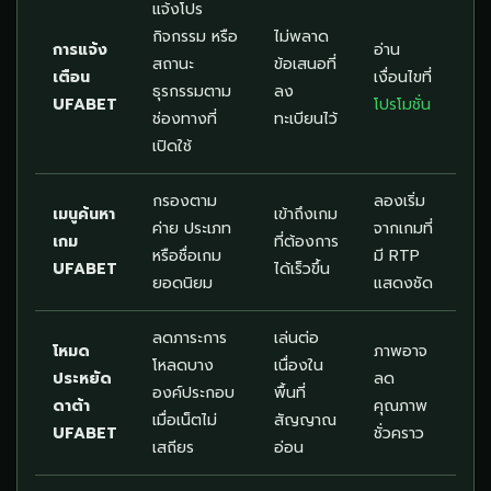
แจ้งโปร
กิจกรรม หรือ
ไม่พลาด
การแจ้ง
อ่าน
สถานะ
ข้อเสนอที่
เตือน
เงื่อนไขที่
ธุรกรรมตาม
ลง
UFABET
โปรโมชั่น
ช่องทางที่
ทะเบียนไว้
เปิดใช้
กรองตาม
ลองเริ่ม
เมนูค้นหา
เข้าถึงเกม
ค่าย ประเภท
จากเกมที่
เกม
ที่ต้องการ
หรือชื่อเกม
มี RTP
UFABET
ได้เร็วขึ้น
ยอดนิยม
แสดงชัด
ลดภาระการ
เล่นต่อ
โหมด
ภาพอาจ
โหลดบาง
เนื่องใน
ประหยัด
ลด
องค์ประกอบ
พื้นที่
ดาต้า
คุณภาพ
เมื่อเน็ตไม่
สัญญาณ
UFABET
ชั่วคราว
เสถียร
อ่อน