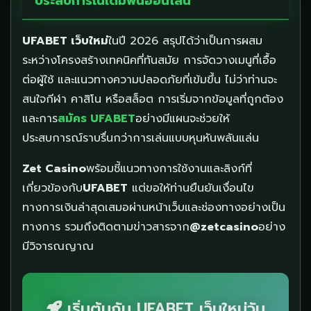
ประสบการณ์เดิมพันออนไลน์
UFABET เว็บใหม่
ในปี 2026 สรุปได้ว่าเป็นการผสม
ระหว่างโครงสร้างเทคนิคที่ทันสมัย การจัดวางเมนูที่เอื้อ
ต่อผู้ใช้ และแนวทางความปลอดภัยที่เข้มขึ้น ไม่ว่าท่านจะ
สนใจกีฬา คาสิโน หรือสล็อต การเริ่มจากข้อมูลที่ถูกต้อง
และการ
สมัคร UFABET
อย่างมีแผนจะช่วยให้
ประสบการณ์ราบรื่นกว่าการเล่นแบบหุนหันพลันแล่น
Zet Casino
พร้อมชี้แนวทางการใช้งานและลิงก์ที่
เกี่ยวข้องกับ
UFABET
แต่ขอให้ท่านยืนยันเงื่อนไข
ทางการเงินล่าสุดเสมอผ่านหน้าเว็บและช่องทางอย่างเป็น
ทางการ รวมถึงติดตามข่าวสารจาก
@zetcasino
อย่าง
มีวิจารณญาณ
เริ่มต้นกับ UFABET เว็บใหม่วัน