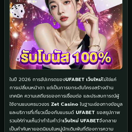
ในปี 2026 การอัปเกรดของ
UFABET เว็บใหม่
ไม่ใช่แค่
การเปลี่ยนหน้าตา แต่เป็นการยกระดับโครงสร้างด้าน
เทคนิค ความเสถียรของการเชื่อมต่อ และประสบการณ์ผู้
ใช้งานแบบครบวงจร
Zet Casino
ในฐานะช่องทางข้อมูล
และบริการที่เกี่ยวเนื่องกับแบรนด์
UFABET
ขอสรุปภาพ
รวมให้ท่านเห็นว่าทำไมคำว่า
เว็บใหม่ UFABET
จึงกลาย
เป็นคำค้นหายอดนิยมในหมู่นักเดิมพันที่ต้องการความ