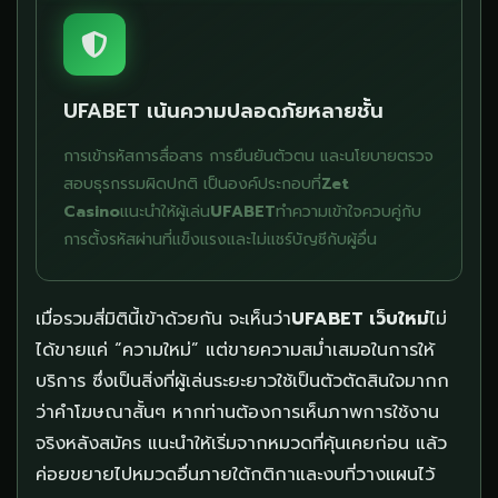
UFABET เน้นความปลอดภัยหลายชั้น
การเข้ารหัสการสื่อสาร การยืนยันตัวตน และนโยบายตรวจ
สอบธุรกรรมผิดปกติ เป็นองค์ประกอบที่
Zet
Casino
แนะนำให้ผู้เล่น
UFABET
ทำความเข้าใจควบคู่กับ
การตั้งรหัสผ่านที่แข็งแรงและไม่แชร์บัญชีกับผู้อื่น
เมื่อรวมสี่มิตินี้เข้าด้วยกัน จะเห็นว่า
UFABET เว็บใหม่
ไม่
ได้ขายแค่ “ความใหม่” แต่ขายความสม่ำเสมอในการให้
บริการ ซึ่งเป็นสิ่งที่ผู้เล่นระยะยาวใช้เป็นตัวตัดสินใจมากก
ว่าคำโฆษณาสั้นๆ หากท่านต้องการเห็นภาพการใช้งาน
จริงหลังสมัคร แนะนำให้เริ่มจากหมวดที่คุ้นเคยก่อน แล้ว
ค่อยขยายไปหมวดอื่นภายใต้กติกาและงบที่วางแผนไว้