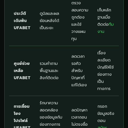
ตรวจ
สอบความ
เก็บหลัก
ประวัติ
ดูบิลและผล
ถูกต้อง
ฐานเมื่อ
เดิมพัน
ย้อนหลังได้
และใช้
ติดต่อ
ทีม
UFABET
เป็นระยะ
วางแผน
งาน
ทุน
เรื่อง
ลดเวลา
ละเอียด
ศูนย์ช่วย
รวมคำถาม
รอคิว
บัญชีให้ใช้
เหลือ
พื้นฐานและ
สำหรับ
ช่องทาง
UFABET
ลิงก์ติดต่อ
ปัญหาที่
เป็น
แก้ได้เอง
ทางการ
รักษาความ
การเชื่อม
กรอก
สอดคล้อง
ลดปัญหา
โยง
ข้อมูลจริง
ของข้อมูลกับ
เวลาถอน
โปรไฟล์
ตอน
ช่องทางการ
ไม่ตรงชื่อ
UFABET
สมัคร