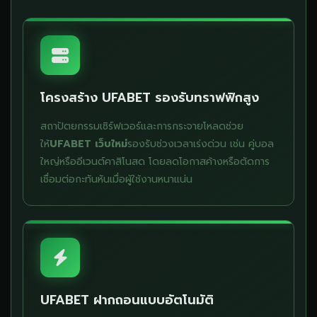
โครงสร้าง UFABET รองรับทราฟฟิกสูง
สถาปัตยกรรมเซิร์ฟเวอร์และการกระจายโหลดช่วย
ให้
UFABET เว็บใหม่
รองรับช่วงเวลาเร่งด่วน เช่น คู่บอล
ใหญ่หรืออีเวนต์คาสิโนสด โดยลดโอกาสค้างหรือตัดการ
เชื่อมต่อกะทันหันเมื่อผู้ใช้งานหนาแน่น
UFABET ฝากถอนแบบอัตโนมัติ