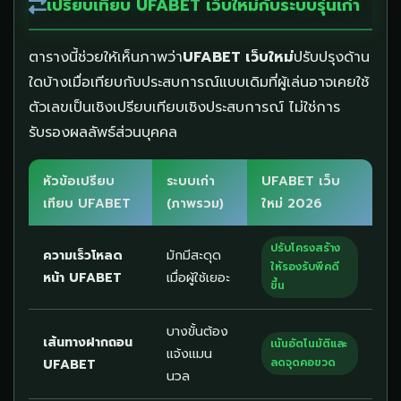
เปรียบเทียบ UFABET เว็บใหม่กับระบบรุ่นเก่า
ตารางนี้ช่วยให้เห็นภาพว่า
UFABET เว็บใหม่
ปรับปรุงด้าน
ใดบ้างเมื่อเทียบกับประสบการณ์แบบเดิมที่ผู้เล่นอาจเคยใช้
ตัวเลขเป็นเชิงเปรียบเทียบเชิงประสบการณ์ ไม่ใช่การ
รับรองผลลัพธ์ส่วนบุคคล
หัวข้อเปรียบ
ระบบเก่า
UFABET เว็บ
เทียบ UFABET
(ภาพรวม)
ใหม่ 2026
ปรับโครงสร้าง
ความเร็วโหลด
มักมีสะดุด
ให้รองรับพีคดี
หน้า UFABET
เมื่อผู้ใช้เยอะ
ขึ้น
บางขั้นต้อง
เส้นทางฝากถอน
เน้นอัตโนมัติและ
แจ้งแมน
ลดจุดคอขวด
UFABET
นวล