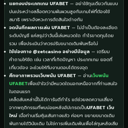
แยกงบประเภทเกม UFABET
— อย่าใช้ทุนเดียวกันแบบ
ปนเประหว่างสล็อตความผันผวนสูงกับเกมไพ่ที่ต้องใช้
สมาธิ เพราะจังหวะการตัดสินใจต่างกัน
จดบันทึกผลการเล่น UFABET
— ไม่จำเป็นต้องละเอียด
ระดับบัญชี แค่สรุปว่าวันนี้เล่นหมวดใด กำไรขาดทุนโดย
รวม เพื่อประเมินว่าควรปรับขนาดเดิมพันหรือไม่
ใช้ช่องทาง @zetcasino อย่างมีข้อมูล
— เตรียม
คำถามให้ชัด เช่น เวลาที่เกิดปัญหา ประเภทเกม ยอดที่
เกี่ยวข้อง จะช่วยให้ทีมงานตอบได้ตรงจุด
ศึกษาภาพรวมเว็บพนัน UFABET
— อ่าน
เว็บพนัน
UFABET
เพื่อเข้าใจว่ามีหมวดใดนอกเหนือจากที่ท่านสนใจ
ในตอนแรก
เคล็ดลับเหล่านี้ไม่ได้การันตีกำไร แต่ช่วยลดความเสี่ยง
จากพฤติกรรมที่พบบ่อยหลังอัปเกรดเป็น
UFABET เว็บ
ใหม่
เมื่อท่านเริ่มคุ้นเส้นทางแล้ว ค่อยๆ ขยายขนาดเดิม
พันภายใต้วินัยเดิม ไม่ใช่การเพิ่มเดิมพันเพื่อไล่ทุนหลังเสีย