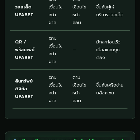
วอลเล็ต
เงื่อนไข
เงื่อนไข
ขึ้นกับผู้ให้
UFABET
หน้า
หน้า
บริการวอลเล็ต
ฝาก
ถอน
ตาม
QR /
มักสะท้อนเร็ว
เงื่อนไข
พร้อมเพย์
—
เมื่อสแกนถูก
หน้า
UFABET
ต้อง
ฝาก
ตาม
ตาม
สินทรัพย์
เงื่อนไข
เงื่อนไข
ขึ้นกับเครือข่าย
ดิจิทัล
หน้า
หน้า
บล็อกเชน
UFABET
ฝาก
ถอน