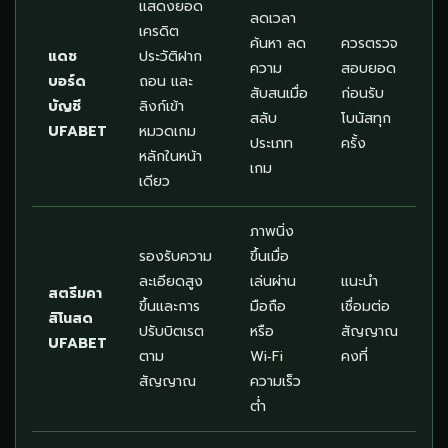
แสดงยอด
ลดเวลา
เครดิต
ค้นหา ลด
ควรตรวจ
แดช
ประวัติฝาก
ความ
สอบยอด
บอร์ด
ถอน และ
สับสนเมื่อ
ก่อนรับ
บัญชี
ลิงก์เข้า
สลับ
โบนัสทุก
UFABET
หมวดเกม
ประเภท
ครั้ง
หลักในหน้า
เกม
เดียว
ภาพนิ่ง
รองรับความ
ขึ้นเมื่อ
ละเอียดสูง
เล่นผ่าน
แนะนำ
สตรีมคา
ขึ้นและการ
มือถือ
เชื่อมต่อ
สิโนสด
ปรับบิตเรต
หรือ
สัญญาณ
UFABET
ตาม
Wi‑Fi
คงที่
สัญญาณ
ความเร็ว
ต่ำ