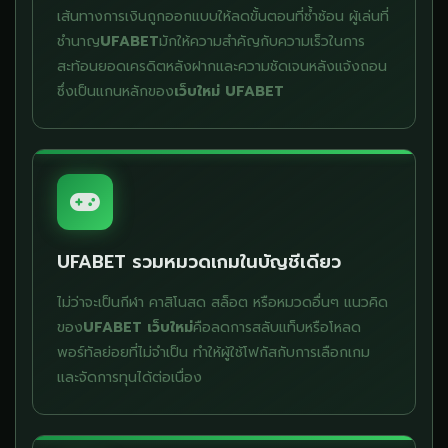
เส้นทางการเงินถูกออกแบบให้ลดขั้นตอนที่ซ้ำซ้อน ผู้เล่นที่
ชำนาญ
UFABET
มักให้ความสำคัญกับความเร็วในการ
สะท้อนยอดเครดิตหลังฝากและความชัดเจนหลังแจ้งถอน
ซึ่งเป็นแกนหลักของ
เว็บใหม่ UFABET
UFABET รวมหมวดเกมในบัญชีเดียว
ไม่ว่าจะเป็นกีฬา คาสิโนสด สล็อต หรือหมวดอื่นๆ แนวคิด
ของ
UFABET เว็บใหม่
คือลดการสลับแท็บหรือโหลด
พอร์ทัลย่อยที่ไม่จำเป็น ทำให้ผู้ใช้โฟกัสกับการเลือกเกม
และจัดการทุนได้ต่อเนื่อง